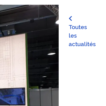
Toutes
les
actualités