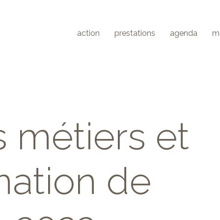
action
prestations
agenda
m
 métiers et
mation de