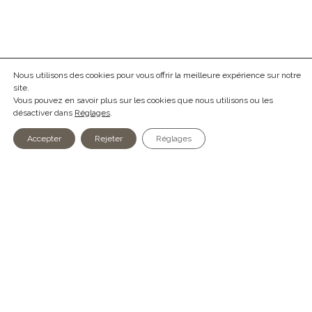
Nous utilisons des cookies pour vous offrir la meilleure expérience sur notre
site.
Vous pouvez en savoir plus sur les cookies que nous utilisons ou les
désactiver dans
Réglages
.
Accepter
Rejeter
Réglages
action
ADRESSE
prestations
Union patronale des ingénieur·e·s
agenda
et architectes vaudois·es
membres
Rue Beau-Séjour 16
à propos
1003 Lausanne
nous rejoindre
021 323 06 26
SECRÉTARIAT
PERMANENCE JURIDIQUE