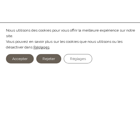
Nous utilisons des cookies pour vous offrir la meilleure expérience sur notre
site.
Vous pouvez en savoir plus sur les cookies que nous utilisons ou les
désactiver dans
Réglages
.
Accepter
Rejeter
Réglages
action
ADRESSE
prestations
Union patronale des ingénieur·e·s
agenda
et architectes vaudois·es
membres
Rue Beau-Séjour 16
à propos
1003 Lausanne
nous rejoindre
021 323 06 26
SECRÉTARIAT
PERMANENCE JURIDIQUE
Lundi et mercredi:
Sur rendez-vous